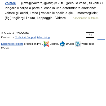
voltare
— {{hw}}{{voltare}}{{/hw}}A v. tr. (pres. io volto , tu volti ) 1
Piegare il corpo o parte di esso in una determinata direzione:
voltare gli occhi, il viso | Voltare le spalle a qlcu., mostrargliele;
(fig.) togliergli l aiuto, l appoggio | Voltare …
Enciclopedia di italiano
© Academic, 2000-2026
18+
Contact us:
Technical Support
,
Advertising
Dictionaries export
, created on PHP,
Joomla,
Drupal,
WordPress,
MODx.