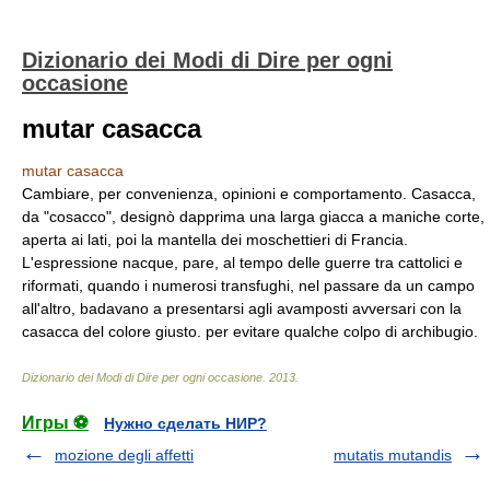
Dizionario dei Modi di Dire per ogni
occasione
mutar casacca
mutar casacca
Cambiare, per convenienza, opinioni e comportamento. Casacca,
da "cosacco", designò dapprima una larga giacca a maniche corte,
aperta ai lati, poi la mantella dei moschettieri di Francia.
L'espressione nacque, pare, al tempo delle guerre tra cattolici e
riformati, quando i numerosi transfughi, nel passare da un campo
all'altro, badavano a presentarsi agli avamposti avversari con la
casacca del colore giusto. per evitare qualche colpo di archibugio.
Dizionario dei Modi di Dire per ogni occasione
.
2013
.
Игры ⚽
Нужно сделать НИР?
mozione degli affetti
mutatis mutandis