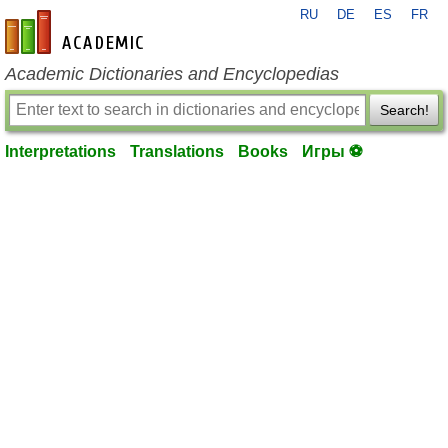
RU
DE
ES
FR
en-academic.com
Academic Dictionaries and Encyclopedias
Search!
Interpretations
Translations
Books
Игры ⚽